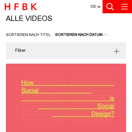
MEDIATHEK
Zu den Filtern
Zur Metanavigation
Zur Hauptnavigation
Zur Suche
Zum Inhalt
Zum Seitenfuss
DE
ALLE VIDEOS
ALLE VIDEOS
SORTIEREN NACH TITEL
SORTIEREN NACH DATUM
Filter