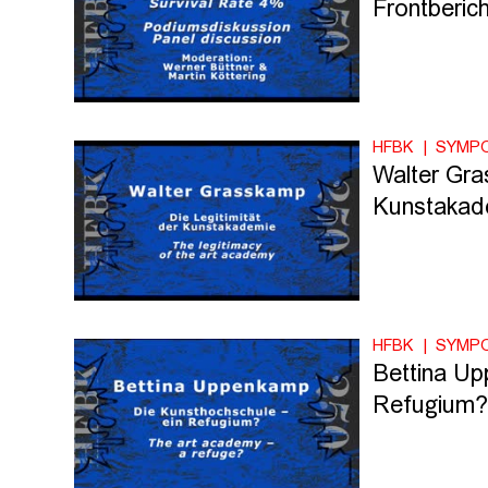
Frontberic
HFBK
SYMP
Walter Gra
Kunstakad
HFBK
SYMP
Bettina Up
Refugium?