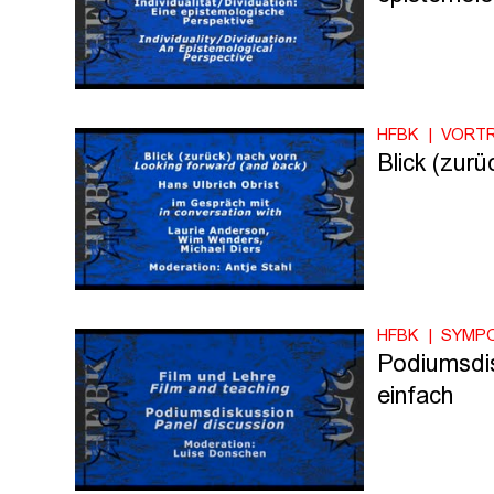
HFBK
VORT
Blick (zurü
HFBK
SYMP
Podiumsdis
einfach