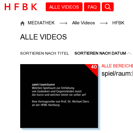
Zu den Filtern
Zur Metanavigation
Zur Hauptnavigation
Zur Suche
Zum Inhalt
Zum Seitenfuss
ALLE VIDEOS
FAQ
ALLE VIDEOS
MEDIATHEK
Alle Videos
HFBK
ALLE VIDEOS
SORTIEREN NACH TITEL
SORTIEREN NACH DATUM
ALLE BEREICH
40
spiel/raum