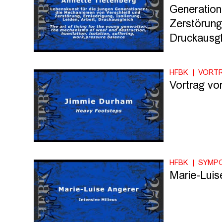
Generation
Zerstörung,
Druckausgl
HFBK
VORT
Vortrag v
HFBK
SYMP
Marie-Luise