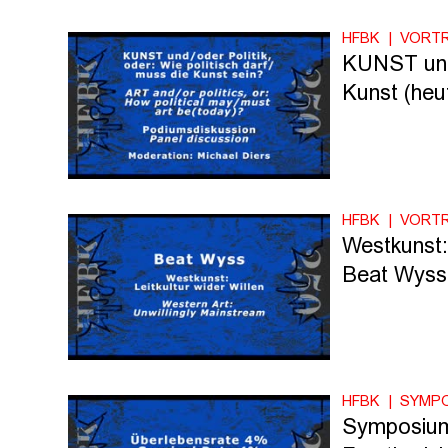
HFBK
VORT
KUNST und/
Kunst (heu
HFBK
VORT
Westkunst: 
Beat Wyss
HFBK
SYMP
Symposium: