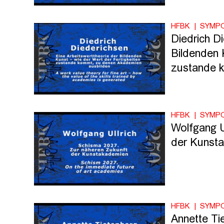
HFBK
SYMP
Diedrich Di
Bildenden 
zustande 
HFBK
SYMP
Wolfgang U
der Kunst
HFBK
SYMP
Annette Ti