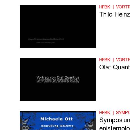
HFBK
VORT
Thilo Hein
HFBK
VORT
Olaf Quant
HFBK
SYMP
Symposium: 
epistemolo