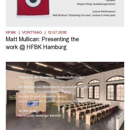
HFBK
VORTRAG
12.07.2018
Matt Mullican: Presenting the
work @ HFBK Hamburg