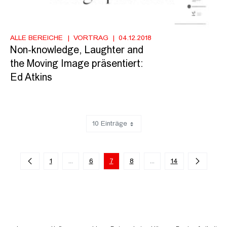
ALLE BEREICHE
VORTRAG
04.12.2018
Non-knowledge, Laughter and
the Moving Image präsentiert:
Ed Atkins
10 Einträge
Zeige 61 bis 70 von 131 Einträgen.
1
...
6
7
8
...
14
Zwischenseiten Navigieren mit TAB-Taste.
Zwischenseiten Navigie