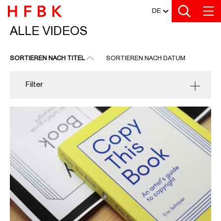
MEDIATHEK
Zu den Filtern
Zur Metanavigation
Zur Hauptnavigation
Zur Suche
Zum Inhalt
Zum Seitenfuss
DE
ALLE VIDEOS
ALLE VIDEOS
SORTIEREN NACH TITEL
SORTIEREN NACH DATUM
Filter