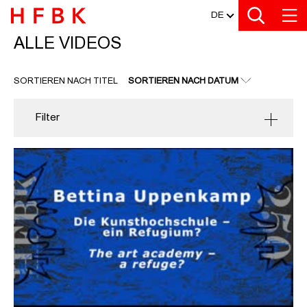
MEDIATHEK
Zu den Filtern
Zur Metanavigation
Zur Hauptnavigation
Zur Suche
Zum Inhalt
Zum Seitenfuss
DE
ALLE VIDEOS
ALLE VIDEOS
SORTIEREN NACH TITEL
SORTIEREN NACH DATUM
Filter