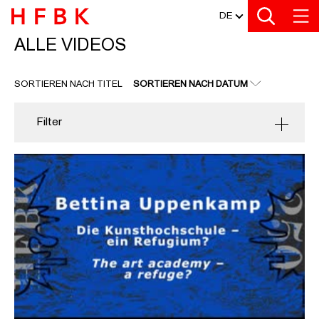
MEDIATHEK
Zu den Filtern
Zur Metanavigation
Zur Hauptnavigation
Zur Suche
Zum Inhalt
Zum Seitenfuss
DE
ALLE VIDEOS
ALLE VIDEOS
SORTIEREN NACH TITEL
SORTIEREN NACH DATUM
Filter