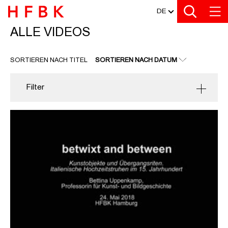
MEDIATHEK
Zu den Filtern
Zur Metanavigation
Zur Hauptnavigation
Zur Suche
Zum Inhalt
Zum Seitenfuss
DE
ALLE VIDEOS
ALLE VIDEOS
SORTIEREN NACH TITEL
SORTIEREN NACH DATUM
Filter