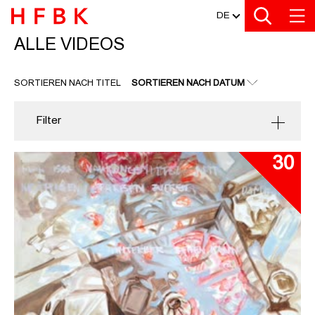
MEDIATHEK
Zu den Filtern
Zur Metanavigation
Zur Hauptnavigation
Zur Suche
Zum Inhalt
Zum Seitenfuss
DE
ALLE VIDEOS
ALLE VIDEOS
SORTIEREN NACH TITEL
SORTIEREN NACH DATUM
Filter
30