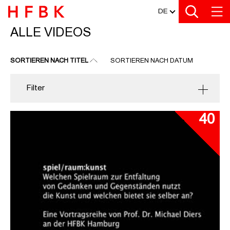
MEDIATHEK
Zu den Filtern
Zur Metanavigation
Zur Hauptnavigation
Zur Suche
Zum Inhalt
Zum Seitenfuss
DE
ALLE VIDEOS
ALLE VIDEOS
SORTIEREN NACH TITEL
SORTIEREN NACH DATUM
Filter
40