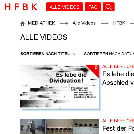
Zu den Filtern
Zur Metanavigation
Zur Hauptnavigation
Zur Suche
Zum Inhalt
Zum Seitenfuss
ALLE VIDEOS
FAQ
ALLE VIDEOS
MEDIATHEK
Alle Videos
HFBK
ALLE VIDEOS
SORTIEREN NACH TITEL
SORTIEREN NACH DATU
ALLE BEREICH
6
Es lebe di
Abschied v
ALLE BEREICH
Fest der Fo