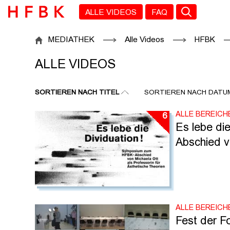
Zu den Filtern
Zur Metanavigation
Zur Hauptnavigation
Zur Suche
Zum Inhalt
Zum Seitenfuss
ALLE VIDEOS
FAQ
ALLE VIDEOS
MEDIATHEK
Alle Videos
HFBK
ALLE VIDEOS
SORTIEREN NACH TITEL
SORTIEREN NACH DATU
ALLE BEREICH
6
Es lebe di
Abschied v
ALLE BEREICH
Fest der Fo