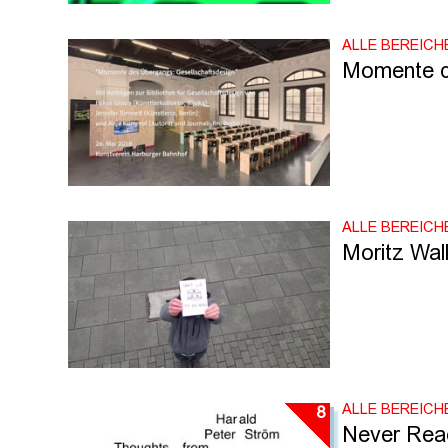
ALLE BEREICH
Momente d
ALLE BEREICH
Moritz Walk
ALLE BEREICH
8
Never Read