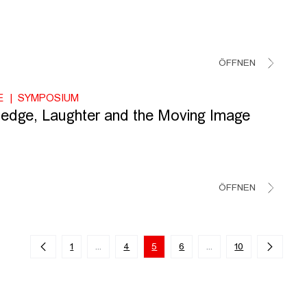
ÖFFNEN
E
SYMPOSIUM
edge, Laughter and the Moving Image
ÖFFNEN
1
...
4
5
6
...
10
Zwischenseiten Navigieren mit TAB-Taste.
Zwischenseiten Navigi