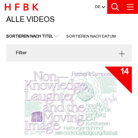
MEDIATHEK
Zu den Filtern
Zur Metanavigation
Zur Hauptnavigation
Zur Suche
Zum Inhalt
Zum Seitenfuss
DE
ALLE VIDEOS
ALLE VIDEOS
SORTIEREN NACH TITEL
SORTIEREN NACH DATUM
Filter
14