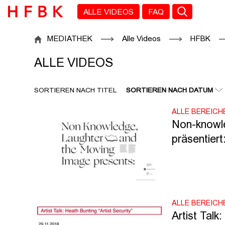
Zu den Filtern
Zur Metanavigation
Zur Hauptnavigation
Zur Suche
Zum Inhalt
Zum Seitenfuss
ALLE VIDEOS
FAQ
ALLE VIDEOS
MEDIATHEK
Alle Videos
HFBK
ALLE VIDEOS
SORTIEREN NACH TITEL
SORTIEREN NACH DATUM
ALLE BEREICH
Non-knowle
präsentiert
ALLE BEREICH
Artist Talk