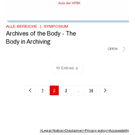
ALLE BEREICHE
SYMPOSIUM
Archives of the Body - The
Body in Archiving
OPEN
10 Entries
Showing 11 to 20 of 131 entries.
1
2
3
...
14
Intermediate Pages Use TAB to
>
Legal Notice
>
Disclaimer
>
Privacy policy
>
Accessibility