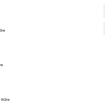
h3re
re
 th3re