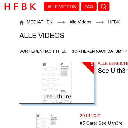
Zu den Filtern
Zur Metanavigation
Zur Hauptnavigation
Zur Suche
Zum Inhalt
Zum Seitenfuss
ALLE VIDEOS
FAQ
ALLE VIDEOS
MEDIATHEK
Alle Videos
HFBK
ALLE VIDEOS
SORTIEREN NACH TITEL
SORTIEREN NACH DATUM
ALLE BEREICH
5
See U th3r
29.01.2021
#5 Care: See U th3re