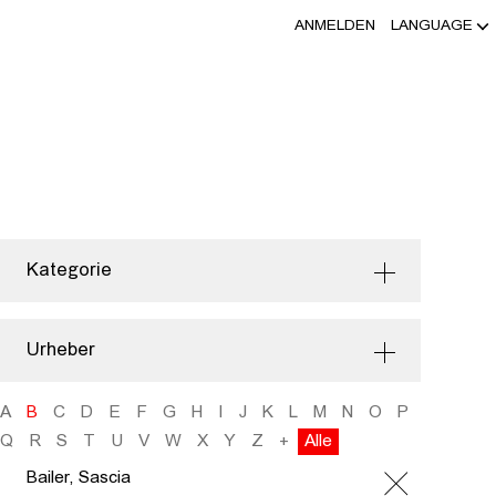
ANMELDEN
LANGUAGE
Kategorie
Urheber
A
B
C
D
E
F
G
H
I
J
K
L
M
N
O
P
Q
R
S
T
U
V
W
X
Y
Z
+
Alle
Bailer, Sascia