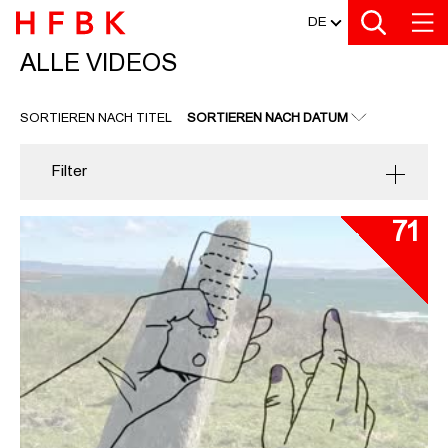
MEDIATHEK
Zu den Filtern
Zur Metanavigation
Zur Hauptnavigation
Zur Suche
Zum Inhalt
Zum Seitenfuss
DE
ALLE VIDEOS
ALLE VIDEOS
SORTIEREN NACH TITEL
SORTIEREN NACH DATUM
Filter
71