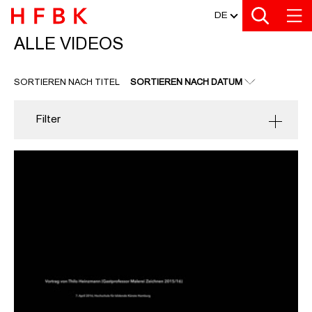
MEDIATHEK
Zu den Filtern
Zur Metanavigation
Zur Hauptnavigation
Zur Suche
Zum Inhalt
Zum Seitenfuss
DE
ALLE VIDEOS
ALLE VIDEOS
SORTIEREN NACH TITEL
SORTIEREN NACH DATUM
Filter