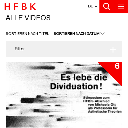
MEDIATHEK
Zu den Filtern
Zur Metanavigation
Zur Hauptnavigation
Zur Suche
Zum Inhalt
Zum Seitenfuss
DE
ALLE VIDEOS
ALLE VIDEOS
SORTIEREN NACH TITEL
SORTIEREN NACH DATUM
Filter
6