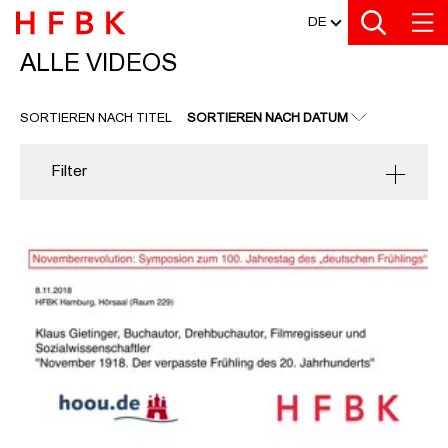
MEDIATHEK
Zu den Filtern
Zur Metanavigation
Zur Hauptnavigation
Zur Suche
Zum Inhalt
Zum Seitenfuss
DE
ALLE VIDEOS
ALLE VIDEOS
SORTIEREN NACH TITEL
SORTIEREN NACH DATUM
Filter