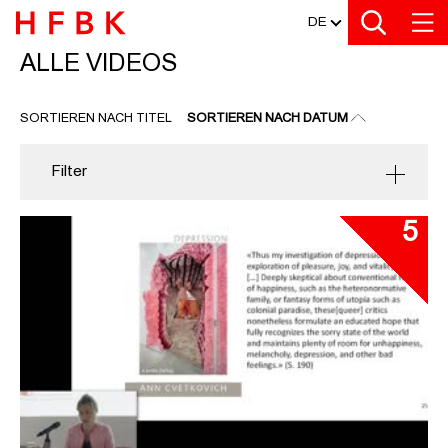
MEDIATHEK
Zu den Filtern
Zur Metanavigation
Zur Hauptnavigation
Zur Suche
Zum Inhalt
Zum Seitenfuss
DE
ALLE VIDEOS
ALLE VIDEOS
SORTIEREN NACH TITEL
SORTIEREN NACH DATUM
Filter
5