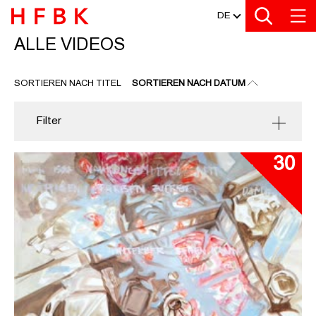
MEDIATHEK
Zu den Filtern
Zur Metanavigation
Zur Hauptnavigation
Zur Suche
Zum Inhalt
Zum Seitenfuss
DE
ALLE VIDEOS
ALLE VIDEOS
SORTIEREN NACH TITEL
SORTIEREN NACH DATUM
Filter
30