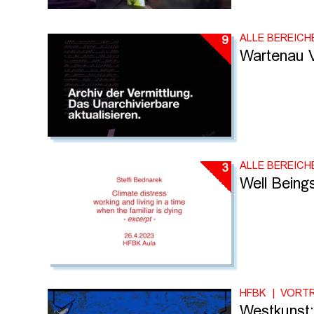
ALLE BEREICH
9
Wartenau 
ALLE BEREICH
3
Well Beings
HFBK
VORT
Westkunst: 