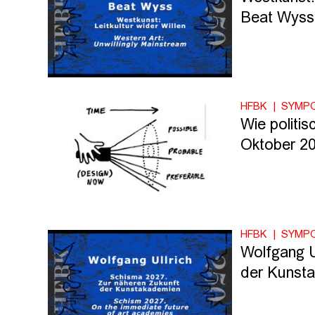
Beat Wyss
HFBK
SYMP
Wie politi
Oktober 20
HFBK
SYMP
Wolfgang U
der Kunst