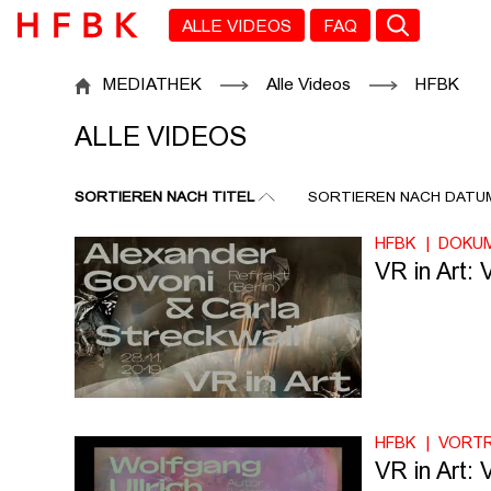
Zu den Filtern
Zur Metanavigation
Zur Hauptnavigation
Zur Suche
Zum Inhalt
Zum Seitenfuss
ALLE VIDEOS
FAQ
ALLE VIDEOS
MEDIATHEK
Alle Videos
HFBK
ALLE VIDEOS
SORTIEREN NACH TITEL
SORTIEREN NACH DATU
HFBK
DOKU
VR in Art:
HFBK
VORT
VR in Art: 