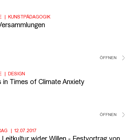
E
KUNSTPÄDAGOGIK
Versammlungen
ÖFFNEN
E
DESIGN
 in Times of Climate Anxiety
ÖFFNEN
RAG
12.07.2017
Leitkultur wider Willen - Festvortrag von