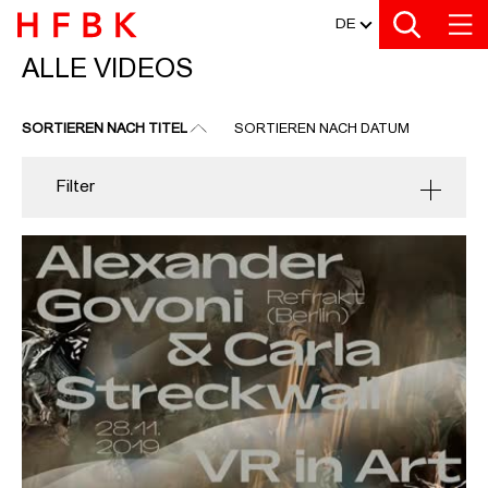
MEDIATHEK
Zu den Filtern
Zur Metanavigation
Zur Hauptnavigation
Zur Suche
Zum Inhalt
Zum Seitenfuss
DE
ALLE VIDEOS
ALLE VIDEOS
SORTIEREN NACH TITEL
SORTIEREN NACH DATUM
Filter