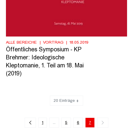
ALLE BEREICHE
VORTRAG
18.05.2019
Öffentliches Symposium - KP
Brehmer: Ideologische
Kleptomanie, 1. Teil am 18. Mai
(2019)
20 Einträge
Zeige 121 bis 131 von 131 Einträgen.
1
...
5
6
7
Zwischenseiten Navigieren mit TAB-Taste.