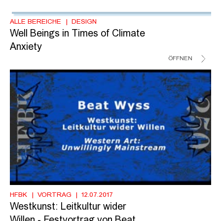
ALLE BEREICHE
DESIGN
Well Beings in Times of Climate
Anxiety
ÖFFNEN
HFBK
VORTRAG
12.07.2017
Westkunst: Leitkultur wider
Willen - Festvortrag von Beat