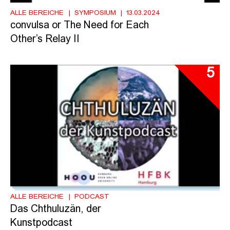
ALLE BEREICHE
SYMPOSIUM
13.03.2024
convulsa or The Need for Each
Other’s Relay II
5
ALLE BEREICHE
PODCAST
Das Chthuluzän, der
Kunstpodcast