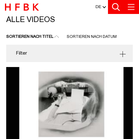
MEDIATHEK
Zu den Filtern
Zur Metanavigation
Zur Hauptnavigation
Zur Suche
Zum Inhalt
Zum Seitenfuss
DE
ALLE VIDEOS
ALLE VIDEOS
SORTIEREN NACH TITEL
SORTIEREN NACH DATUM
Filter