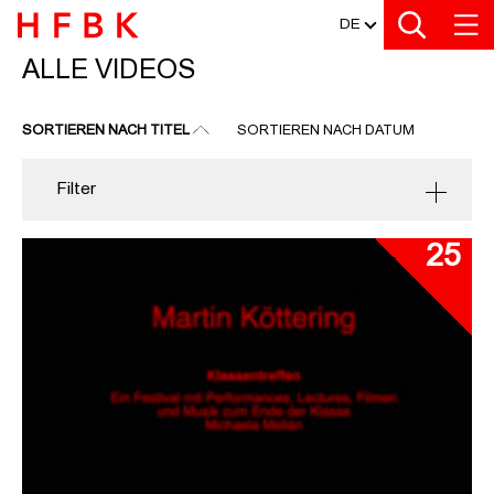
MEDIATHEK
Zu den Filtern
Zur Metanavigation
Zur Hauptnavigation
Zur Suche
Zum Inhalt
Zum Seitenfuss
DE
ALLE VIDEOS
ALLE VIDEOS
SORTIEREN NACH TITEL
SORTIEREN NACH DATUM
Filter
25