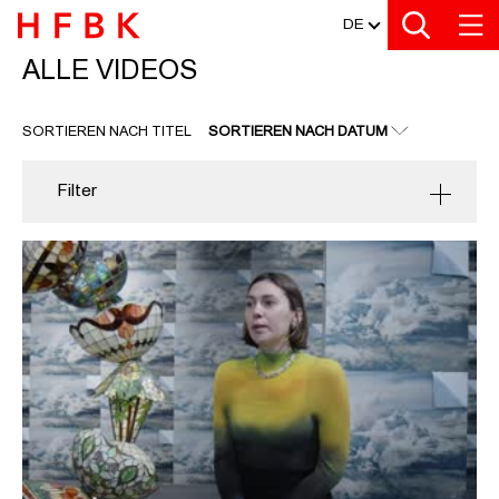
MEDIATHEK
Zu den Filtern
Zur Metanavigation
Zur Hauptnavigation
Zur Suche
Zum Inhalt
Zum Seitenfuss
DE
ALLE VIDEOS
ALLE VIDEOS
SORTIEREN NACH TITEL
SORTIEREN NACH DATUM
Filter