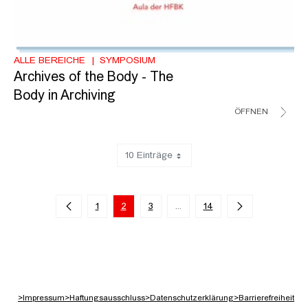
ALLE BEREICHE
SYMPOSIUM
Archives of the Body - The
Body in Archiving
ÖFFNEN
10 Einträge
Zeige 11 bis 20 von 131 Einträgen.
1
2
3
...
14
Zwischenseiten Navigieren mi
>
Impressum
>
Haftungsausschluss
>
Datenschutzerklärung
>
Barrierefreiheit