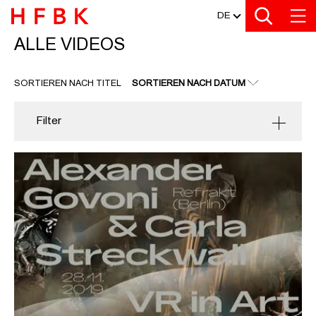
MEDIATHEK
Zu den Filtern
Zur Metanavigation
Zur Hauptnavigation
Zur Suche
Zum Inhalt
Zum Seitenfuss
DE
ALLE VIDEOS
ALLE VIDEOS
SORTIEREN NACH TITEL
SORTIEREN NACH DATUM
Filter