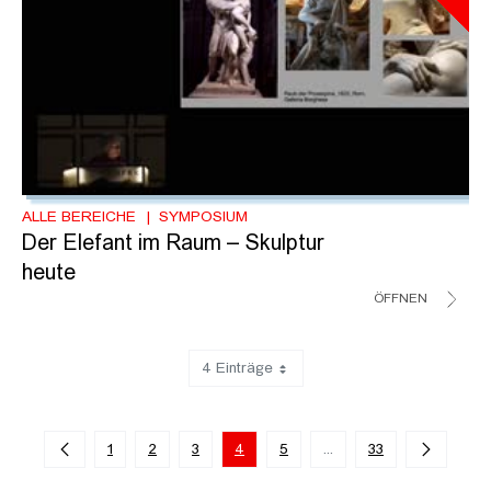
ALLE BEREICHE
SYMPOSIUM
Der Elefant im Raum – Skulptur
heute
ÖFFNEN
4 Einträge
Zeige 13 bis 16 von 131 Einträgen.
1
2
3
4
5
...
33
Zwischenseiten Navigie