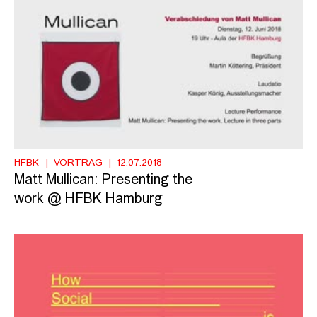
HFBK
VORTRAG
12.07.2018
Matt Mullican: Presenting the
work @ HFBK Hamburg