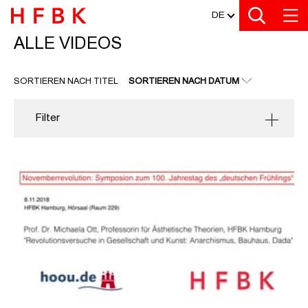
MEDIATHEK
Zu den Filtern
Zur Metanavigation
Zur Hauptnavigation
Zur Suche
Zum Inhalt
Zum Seitenfuss
DE
ALLE VIDEOS
ALLE VIDEOS
SORTIEREN NACH TITEL
SORTIEREN NACH DATUM
Filter