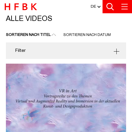
MEDIATHEK
Zu den Filtern
Zur Metanavigation
Zur Hauptnavigation
Zur Suche
Zum Inhalt
Zum Seitenfuss
DE
ALLE VIDEOS
ALLE VIDEOS
SORTIEREN NACH TITEL
SORTIEREN NACH DATUM
Filter