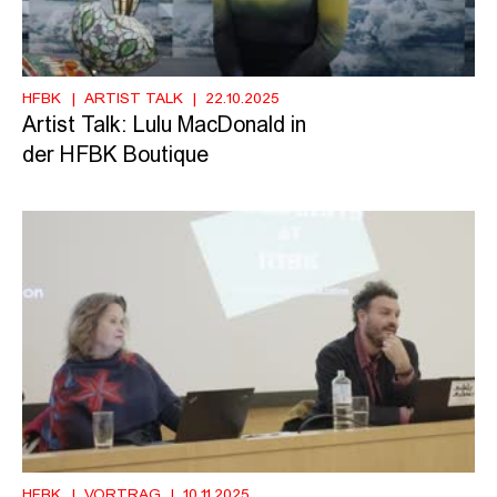
HFBK
ARTIST TALK
22.10.2025
Artist Talk: Lulu MacDonald in
der HFBK Boutique
HFBK
VORTRAG
10.11.2025