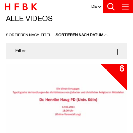
MEDIATHEK
Zu den Filtern
Zur Metanavigation
Zur Hauptnavigation
Zur Suche
Zum Inhalt
Zum Seitenfuss
DE
ALLE VIDEOS
ALLE VIDEOS
SORTIEREN NACH TITEL
SORTIEREN NACH DATUM
Filter
6