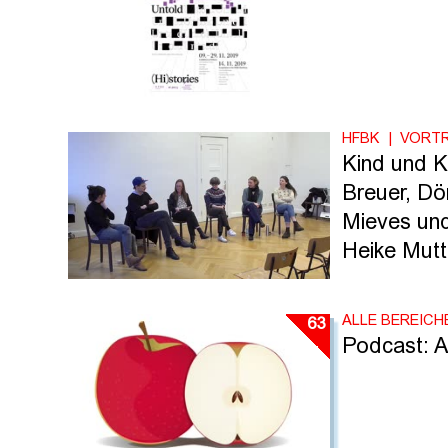
HFBK
VORT
Kind und K
Breuer, Dör
Mieves und
Heike Mutt
ALLE BEREICH
63
Podcast: A