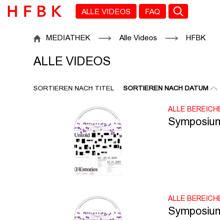
Zu den Filtern
Zur Metanavigation
Zur Hauptnavigation
Zur Suche
Zum Inhalt
Zum Seitenfuss
ALLE VIDEOS
FAQ
ALLE VIDEOS
MEDIATHEK
Alle Videos
HFBK
ALLE VIDEOS
SORTIEREN NACH TITEL
SORTIEREN NACH DATUM
ALLE BEREICH
Symposium:
ALLE BEREICH
Symposium: