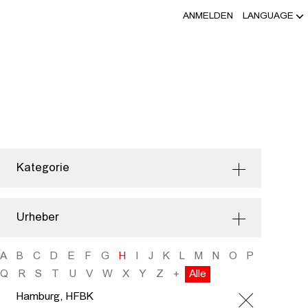
ANMELDEN
LANGUAGE
Kategorie
Urheber
A
B
C
D
E
F
G
H
I
J
K
L
M
N
O
P
Q
R
S
T
U
V
W
X
Y
Z
+
Alle
Hamburg, HFBK