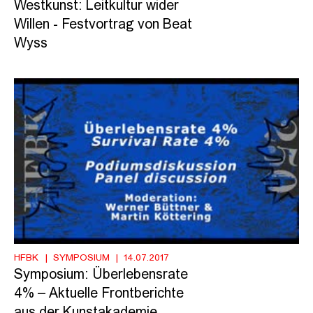
Westkunst: Leitkultur wider
Willen - Festvortrag von Beat
Wyss
HFBK
SYMPOSIUM
14.07.2017
Symposium: Überlebensrate
4% – Aktuelle Frontberichte
aus der Kunstakademie