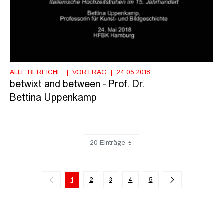
ALLE BEREICHE
VORTRAG
24.05.2018
betwixt and between - Prof. Dr.
Bettina Uppenkamp
20 Einträge
Zeige 1 bis 20 von 98 Einträgen.
1
2
3
4
5