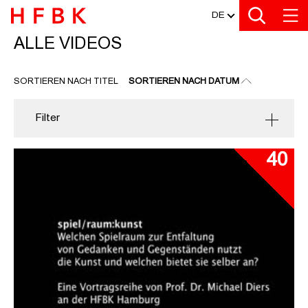
MEDIATHEK
Zu den Filtern
Zur Metanavigation
Zur Hauptnavigation
Zur Suche
Zum Inhalt
Zum Seitenfuss
DE
ALLE VIDEOS
ALLE VIDEOS
SORTIEREN NACH TITEL
SORTIEREN NACH DATUM
Filter
40