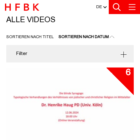
MEDIATHEK
Zu den Filtern
Zur Metanavigation
Zur Hauptnavigation
Zur Suche
Zum Inhalt
Zum Seitenfuss
DE
ALLE VIDEOS
ALLE VIDEOS
SORTIEREN NACH TITEL
SORTIEREN NACH DATUM
Filter
6