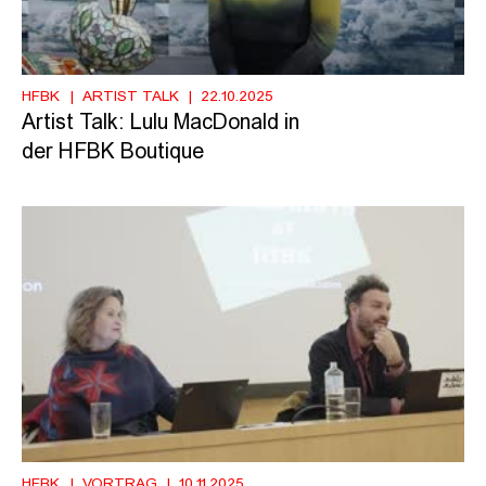
HFBK
ARTIST TALK
22.10.2025
Artist Talk: Lulu MacDonald in
der HFBK Boutique
HFBK
VORTRAG
10.11.2025