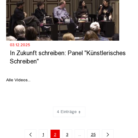
03.12.2025
In Zukunft schreiben: Panel "Künstlerisches
Schreiben"
Alle Videos...
4 Einträge
Zeige 5 bis 8 von 98 Einträgen.
1
2
3
...
25
Zwischenseiten Navigieren mit