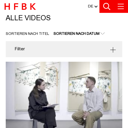
MEDIATHEK
Zu den Filtern
Zur Metanavigation
Zur Hauptnavigation
Zur Suche
Zum Inhalt
Zum Seitenfuss
DE
ALLE VIDEOS
ALLE VIDEOS
SORTIEREN NACH TITEL
SORTIEREN NACH DATUM
Filter