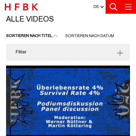
MEDIATHEK
Zu den Filtern
Zur Metanavigation
Zur Hauptnavigation
Zur Suche
Zum Inhalt
Zum Seitenfuss
DE
ALLE VIDEOS
ALLE VIDEOS
SORTIEREN NACH TITEL
SORTIEREN NACH DATUM
Filter