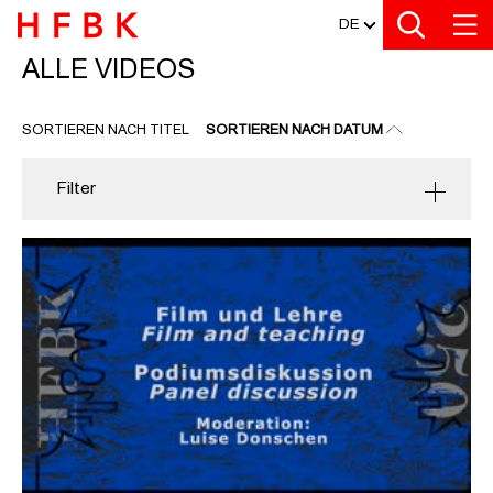
MEDIATHEK
Zu den Filtern
Zur Metanavigation
Zur Hauptnavigation
Zur Suche
Zum Inhalt
Zum Seitenfuss
DE
ALLE VIDEOS
ALLE VIDEOS
SORTIEREN NACH TITEL
SORTIEREN NACH DATUM
Filter