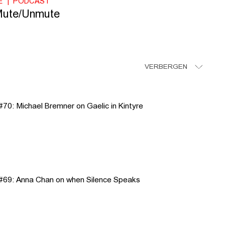
E
PODCAST
Mute/Unmute
VERBERGEN
0: Michael Bremner on Gaelic in Kintyre
#69: Anna Chan on when Silence Speaks