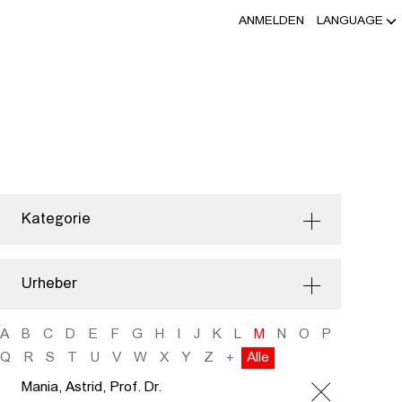
ANMELDEN
LANGUAGE
Kategorie
Urheber
A
B
C
D
E
F
G
H
I
J
K
L
M
N
O
P
Q
R
S
T
U
V
W
X
Y
Z
+
Alle
Mania, Astrid, Prof. Dr.