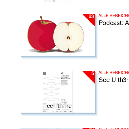
ALLE BEREICH
63
Podcast: A
ALLE BEREICH
5
See U th3r