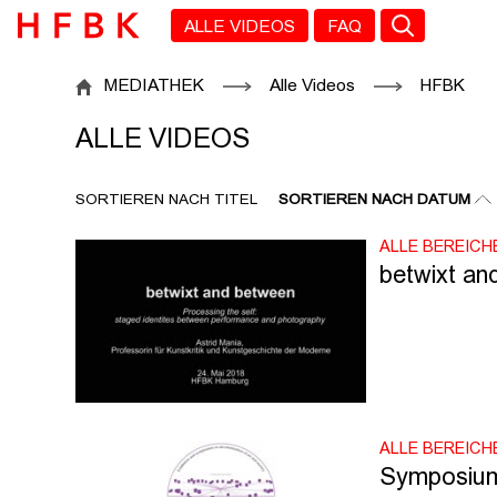
Zu den Filtern
Zur Metanavigation
Zur Hauptnavigation
Zur Suche
Zum Inhalt
Zum Seitenfuss
ALLE VIDEOS
FAQ
ALLE VIDEOS
MEDIATHEK
Alle Videos
HFBK
ALLE VIDEOS
SORTIEREN NACH TITEL
SORTIEREN NACH DATUM
ALLE BEREICH
betwixt an
ALLE BEREICH
Symposium: