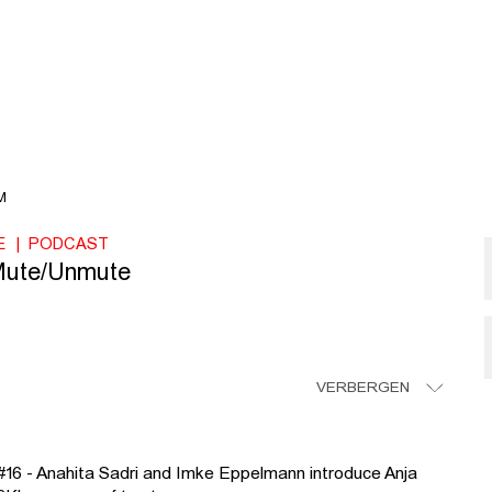
M
E
PODCAST
Mute/Unmute
VERBERGEN
16 - Anahita Sadri and Imke Eppelmann introduce Anja