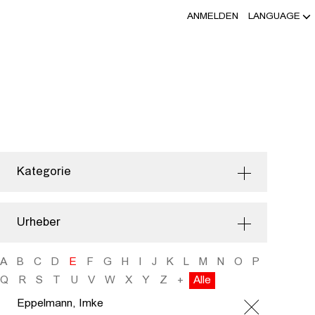
ANMELDEN
LANGUAGE
Kategorie
Urheber
A
B
C
D
E
F
G
H
I
J
K
L
M
N
O
P
Q
R
S
T
U
V
W
X
Y
Z
+
Alle
Eppelmann, Imke