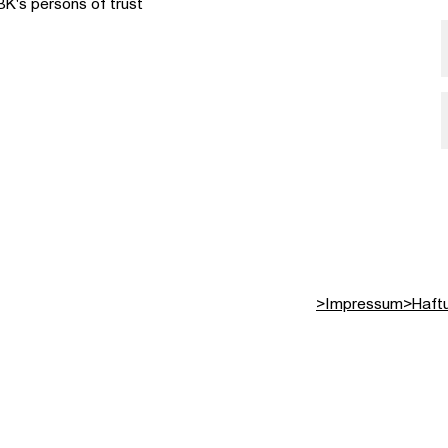
BK's persons of trust
>
Impressum
>
Haft