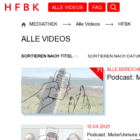
Zu den Filtern
Zur Metanavigation
Zur Hauptnavigation
Zur Suche
Zum Inhalt
Zum Seitenfuss
ALLE VIDEOS
FAQ
ALLE VIDEOS
MEDIATHEK
Alle Videos
HFBK
ALLE VIDEOS
SORTIEREN NACH TITEL
SORTIEREN NACH DATU
ALLE BEREICH
71
Podcast: 
13.04.2021
Podcast: Mute/Unmute #