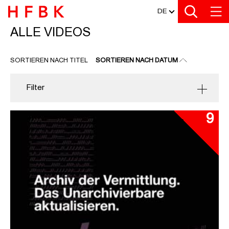
MEDIATHEK
Zu den Filtern
Zur Metanavigation
Zur Hauptnavigation
Zur Suche
Zum Inhalt
Zum Seitenfuss
DE
ALLE VIDEOS
ALLE VIDEOS
SORTIEREN NACH TITEL
SORTIEREN NACH DATUM
Filter
9