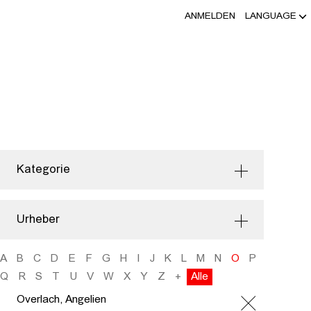
ANMELDEN
LANGUAGE
Kategorie
Urheber
A
B
C
D
E
F
G
H
I
J
K
L
M
N
O
P
Q
R
S
T
U
V
W
X
Y
Z
+
Alle
Overlach, Angelien