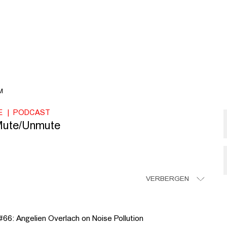
M
E
PODCAST
Mute/Unmute
VERBERGEN
6: Angelien Overlach on Noise Pollution