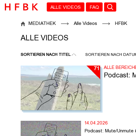
Zu den Filtern
Zur Metanavigation
Zur Hauptnavigation
Zur Suche
Zum Inhalt
Zum Seitenfuss
ALLE VIDEOS
FAQ
ALLE VIDEOS
MEDIATHEK
Alle Videos
HFBK
ALLE VIDEOS
SORTIEREN NACH TITEL
SORTIEREN NACH DATU
ALLE BEREICH
71
Podcast: 
14.04.2026
Podcast: Mute/Unmute #6