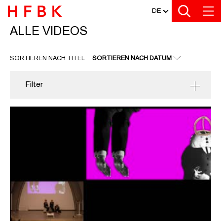
MEDIATHEK
Zu den Filtern
Zur Metanavigation
Zur Hauptnavigation
Zur Suche
Zum Inhalt
Zum Seitenfuss
DE
ALLE VIDEOS
ALLE VIDEOS
SORTIEREN NACH TITEL
SORTIEREN NACH DATUM
Filter