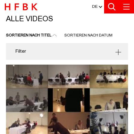
MEDIATHEK
Zu den Filtern
Zur Metanavigation
Zur Hauptnavigation
Zur Suche
Zum Inhalt
Zum Seitenfuss
DE
ALLE VIDEOS
ALLE VIDEOS
SORTIEREN NACH TITEL
SORTIEREN NACH DATUM
Filter