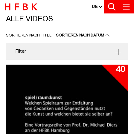
MEDIATHEK
Zu den Filtern
Zur Metanavigation
Zur Hauptnavigation
Zur Suche
Zum Inhalt
Zum Seitenfuss
DE
ALLE VIDEOS
ALLE VIDEOS
SORTIEREN NACH TITEL
SORTIEREN NACH DATUM
Filter
40