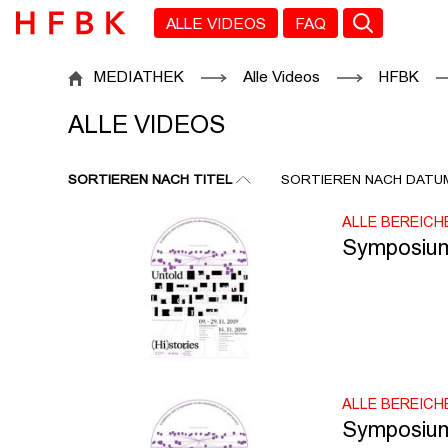
Zu den Filtern
Zur Metanavigation
Zur Hauptnavigation
Zur Suche
Zum Inhalt
Zum Seitenfuss
ALLE VIDEOS
FAQ
ALLE VIDEOS
MEDIATHEK
Alle Videos
HFBK
ALLE VIDEOS
SORTIEREN NACH TITEL
SORTIEREN NACH DATU
ALLE BEREICH
Symposium:
ALLE BEREICH
Symposium: