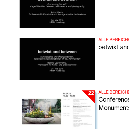
ALLE BEREICH
betwixt an
ALLE BEREICH
22
Conferenc
Monument