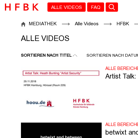
Zu den Filtern
Zur Metanavigation
Zur Hauptnavigation
Zur Suche
Zum Inhalt
Zum Seitenfuss
ALLE VIDEOS
FAQ
ALLE VIDEOS
MEDIATHEK
Alle Videos
HFBK
ALLE VIDEOS
SORTIEREN NACH TITEL
SORTIEREN NACH DATU
ALLE BEREICH
Artist Talk
ALLE BEREICH
betwixt an