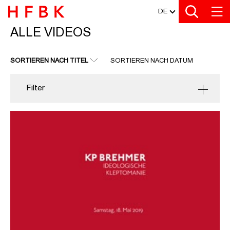
MEDIATHEK
Zu den Filtern
Zur Metanavigation
Zur Hauptnavigation
Zur Suche
Zum Inhalt
Zum Seitenfuss
DE
ALLE VIDEOS
ALLE VIDEOS
SORTIEREN NACH TITEL
SORTIEREN NACH DATUM
Filter