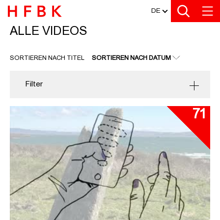
MEDIATHEK
Zu den Filtern
Zur Metanavigation
Zur Hauptnavigation
Zur Suche
Zum Inhalt
Zum Seitenfuss
DE
ALLE VIDEOS
ALLE VIDEOS
SORTIEREN NACH TITEL
SORTIEREN NACH DATUM
Filter
71