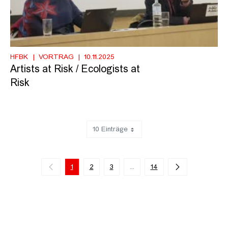
HFBK
VORTRAG
10.11.2025
Artists at Risk / Ecologists at
Risk
10 Einträge
Zeige 1 bis 10 von 131 Einträgen.
1
2
3
...
14
Zwischenseiten Navigieren mi