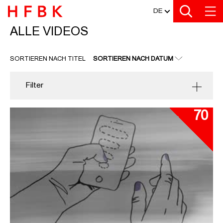
MEDIATHEK
Zu den Filtern
Zur Metanavigation
Zur Hauptnavigation
Zur Suche
Zum Inhalt
Zum Seitenfuss
DE
ALLE VIDEOS
ALLE VIDEOS
SORTIEREN NACH TITEL
SORTIEREN NACH DATUM
Filter
70