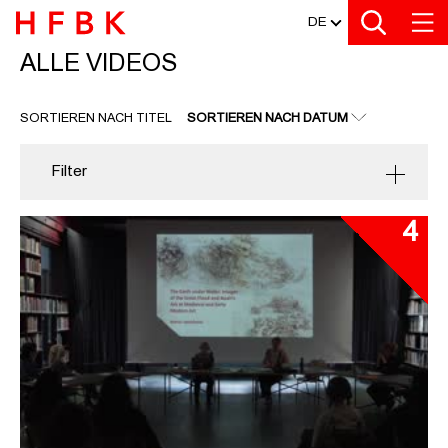
MEDIATHEK
Zu den Filtern
Zur Metanavigation
Zur Hauptnavigation
Zur Suche
Zum Inhalt
Zum Seitenfuss
DE
ALLE VIDEOS
ALLE VIDEOS
SORTIEREN NACH TITEL
SORTIEREN NACH DATUM
Filter
4